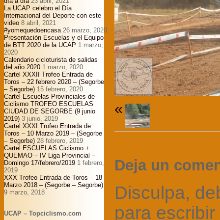
día a día
23 abril, 2021
La UCAP celebro el Día
Internacional del Deporte con este
video
8 abril, 2021
#yomequedoencasa
26 marzo, 2020
Presentación Escuelas y el Equipo
de BTT 2020 de la UCAP
1 marzo,
2020
Calendario cicloturista de salidas
del año 2020
1 marzo, 2020
Cartel XXXII Trofeo Entrada de
Toros – 22 febrero 2020 – (Segorbe
– Segorbe)
15 febrero, 2020
Cartel Escuelas Provinciales de
Ciclismo TROFEO ESCUELAS
«
CIUDAD DE SEGORBE (9 junio
2019)
3 junio, 2019
Cartel XXXI Trofeo Entrada de
Toros – 10 Marzo 2019 – (Segorbe
– Segorbe)
28 febrero, 2019
Cartel ESCUELAS Ciclismo +
QUEMAO – IV Liga Provincial –
Deja un comen
Domingo 17/febrero/2019
1 febrero,
2019
XXX Trofeo Entrada de Toros – 18
Marzo 2018 – (Segorbe – Segorbe)
Disculpa, d
9 marzo, 2018
para escribir
UCAP – Topciclismo.com