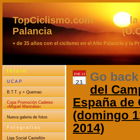
TopCiclismo.com la web 
Palancia (U.C.A
+ de 35 años con el ciclismo en el Alto Palancia y la 
I n i c i o
Go back
ENE 14
21
U.C.A.P.
del Cam
B.T.T. y + Quemao
España de 
Copa Promoción Cadetes
«Miguel Manrubia»
(domingo 1
Nueva galeria de fotos
2014)
F o t o g r a f í a s
Liga Social Castellón