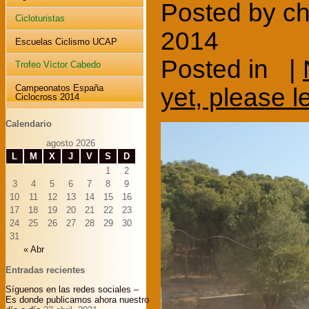
Posted by c
Cicloturistas
2014
Escuelas Ciclismo UCAP
Posted in |
Trofeo Víctor Cabedo
yet, please 
Campeonatos España
Ciclocross 2014
Calendario
agosto 2026
L
M
X
J
V
S
D
1
2
3
4
5
6
7
8
9
10
11
12
13
14
15
16
17
18
19
20
21
22
23
24
25
26
27
28
29
30
31
« Abr
Entradas recientes
Síguenos en las redes sociales –
Es donde publicamos ahora nuestro