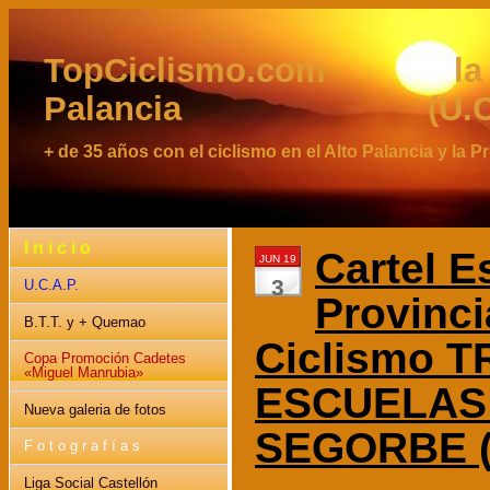
TopCiclismo.com la web 
Palancia (U.C.A
+ de 35 años con el ciclismo en el Alto Palancia y la 
I n i c i o
Cartel E
JUN 19
3
U.C.A.P.
Provinci
B.T.T. y + Quemao
Ciclismo 
Copa Promoción Cadetes
«Miguel Manrubia»
ESCUELAS
Nueva galeria de fotos
SEGORBE (9
F o t o g r a f í a s
Liga Social Castellón