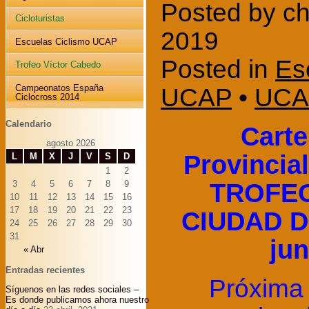
Posted by ch
Cicloturistas
2019
Escuelas Ciclismo UCAP
Posted in
Es
Trofeo Víctor Cabedo
UCAP
•
UCA
Campeonatos España
Ciclocross 2014
Calendario
Carte
agosto 2026
Provincia
L
M
X
J
V
S
D
1
2
TROFE
3
4
5
6
7
8
9
10
11
12
13
14
15
16
17
18
19
20
21
22
23
CIUDAD D
24
25
26
27
28
29
30
31
jun
« Abr
Entradas recientes
Próxima 
Síguenos en las redes sociales –
Es donde publicamos ahora nuestro