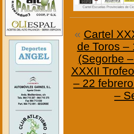
Cartel Escuelas Provinciales 
«
Cartel XX
de Toros –
(Segorbe –
XXXII Trofeo
– 22 febrer
– S