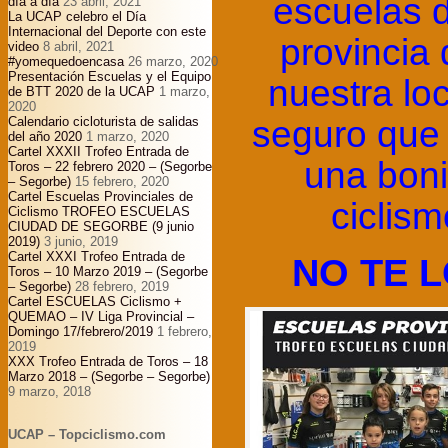
escuelas d
día a día
23 abril, 2021
La UCAP celebro el Día
Internacional del Deporte con este
provincia 
video
8 abril, 2021
#yomequedoencasa
26 marzo, 2020
Presentación Escuelas y el Equipo
nuestra lo
de BTT 2020 de la UCAP
1 marzo,
2020
seguro que 
Calendario cicloturista de salidas
del año 2020
1 marzo, 2020
Cartel XXXII Trofeo Entrada de
una bon
Toros – 22 febrero 2020 – (Segorbe
– Segorbe)
15 febrero, 2020
Cartel Escuelas Provinciales de
ciclis
Ciclismo TROFEO ESCUELAS
CIUDAD DE SEGORBE (9 junio
2019)
3 junio, 2019
Cartel XXXI Trofeo Entrada de
NO TE L
Toros – 10 Marzo 2019 – (Segorbe
– Segorbe)
28 febrero, 2019
Cartel ESCUELAS Ciclismo +
QUEMAO – IV Liga Provincial –
Domingo 17/febrero/2019
1 febrero,
2019
XXX Trofeo Entrada de Toros – 18
Marzo 2018 – (Segorbe – Segorbe)
9 marzo, 2018
UCAP – Topciclismo.com