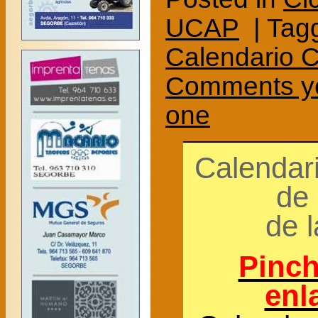
UCAP
| Tagg
Calendario Ci
Comments ye
one
Calendari
de 
de 
Pinch
enl