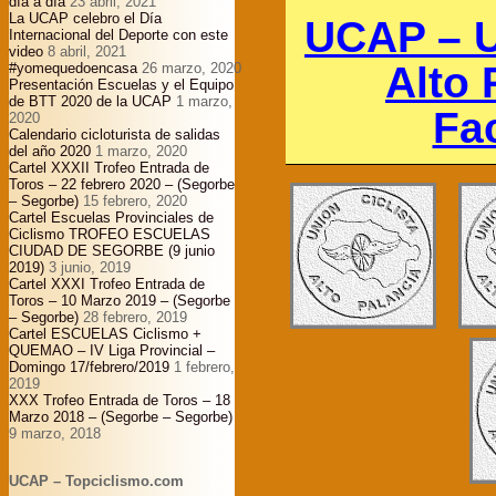
día a día
23 abril, 2021
La UCAP celebro el Día
UCAP – U
Internacional del Deporte con este
video
8 abril, 2021
Alto 
#yomequedoencasa
26 marzo, 2020
Presentación Escuelas y el Equipo
de BTT 2020 de la UCAP
1 marzo,
Fa
2020
Calendario cicloturista de salidas
del año 2020
1 marzo, 2020
Cartel XXXII Trofeo Entrada de
Toros – 22 febrero 2020 – (Segorbe
– Segorbe)
15 febrero, 2020
Cartel Escuelas Provinciales de
Ciclismo TROFEO ESCUELAS
CIUDAD DE SEGORBE (9 junio
2019)
3 junio, 2019
Cartel XXXI Trofeo Entrada de
Toros – 10 Marzo 2019 – (Segorbe
– Segorbe)
28 febrero, 2019
Cartel ESCUELAS Ciclismo +
QUEMAO – IV Liga Provincial –
Domingo 17/febrero/2019
1 febrero,
2019
XXX Trofeo Entrada de Toros – 18
Marzo 2018 – (Segorbe – Segorbe)
9 marzo, 2018
UCAP – Topciclismo.com