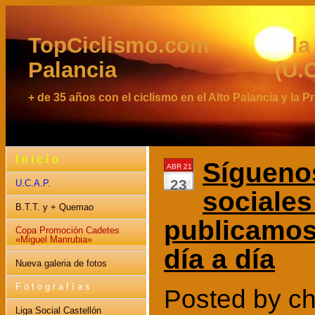
TopCiclismo.com la web 
Palancia (U.C.A
+ de 35 años con el ciclismo en el Alto Palancia y la 
I n i c i o
Síguenos
ABR 21
23
U.C.A.P.
sociales
B.T.T. y + Quemao
publicamos
Copa Promoción Cadetes
«Miguel Manrubia»
día a día
Nueva galeria de fotos
F o t o g r a f í a s
Posted by ch
Liga Social Castellón