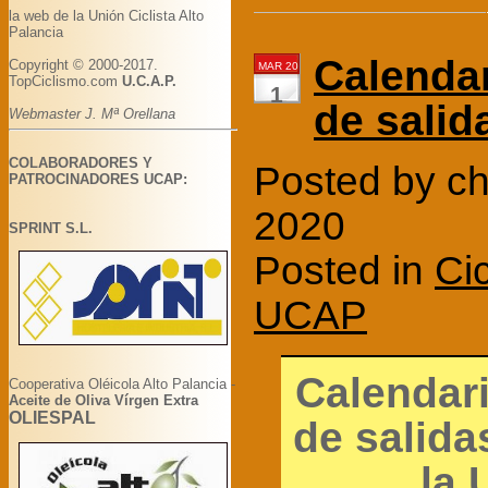
la web de la Unión Ciclista Alto
Palancia
Calendar
Copyright © 2000-2017.
MAR 20
TopCiclismo.com
U.C.A.P.
1
de salid
Webmaster J. Mª Orellana
COLABORADORES Y
Posted by c
PATROCINADORES UCAP:
2020
SPRINT S.L.
Posted in
Cic
UCAP
Calendari
Cooperativa Oléicola Alto Palancia -
Aceite de Oliva Vírgen Extra
OLIESPAL
de salida
la 